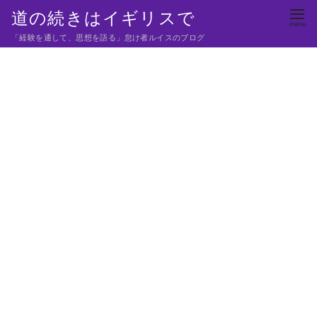
コ
道の続きはイギリスで
ン
「経験を通して、思想を語る」怠け者ルイスのブログ
テ
ン
ツ
へ
移
動