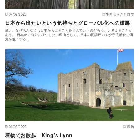
07/02/2020
生きづらさと自立
日本から出たいという気持ちとグローバル化への嫌悪
最近、なぜあんなにも日本から出ることを望んでいたのだろう、と考えることが
ある。 日本から海外に移住したい理由として、日本の同調圧力や少子高齢化で国
力が低下する…
04/02/2020
着物
着物でお散歩―King’s Lynn