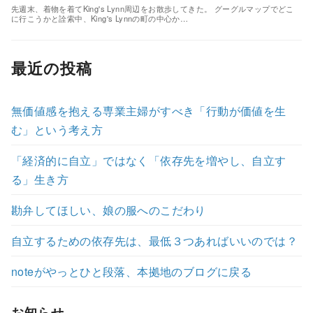
先週末、着物を着てKing's Lynn周辺をお散歩してきた。 グーグルマップでどこ
に行こうかと詮索中、King's Lynnの町の中心か…
最近の投稿
無価値感を抱える専業主婦がすべき「行動が価値を生
む」という考え方
「経済的に自立」ではなく「依存先を増やし、自立す
る」生き方
勘弁してほしい、娘の服へのこだわり
自立するための依存先は、最低３つあればいいのでは？
noteがやっとひと段落、本拠地のブログに戻る
お知らせ