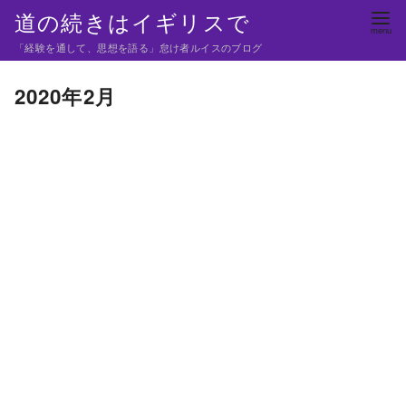
コ
道の続きはイギリスで
ン
「経験を通して、思想を語る」怠け者ルイスのブログ
テ
ン
2020年2月
ツ
へ
移
動