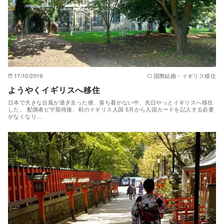
17/10/2019
国際結婚・イギリス移住
ようやくイギリスへ移住
日本で大きな台風が過ぎ去った後、落ち着かない中、先日やっとイギリスへ移住
した。 配偶者ビザ取得後、初のイギリス入国 5月から入国カードを記入する必要
がなくなり…