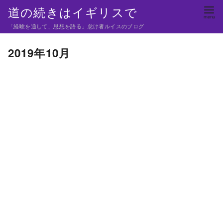
コ
道の続きはイギリスで
ン
「経験を通して、思想を語る」怠け者ルイスのブログ
テ
ン
2019年10月
ツ
へ
移
動