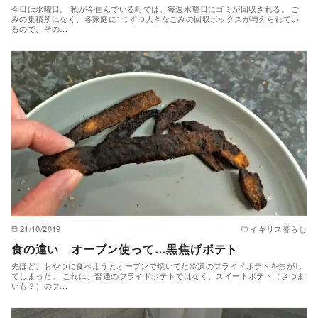
今日は水曜日。 私が今住んでいる町では、毎週水曜日にゴミが回収される。 ご
みの集積所はなく、各家庭に1つずつ大きなごみの回収ボックスが与えられてい
るので、その…
21/10/2019
イギリス暮らし
食の違い オーブン使って…黒焦げポテト
先ほど、おやつに食べようとオーブンで焼いてた冷凍のフライドポテトを焦がし
てしまった。 これは、普通のフライドポテトではなく、スイートポテト（さつま
いも？）のフ…