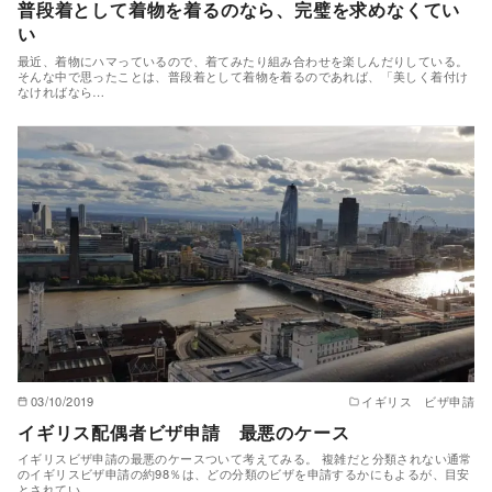
普段着として着物を着るのなら、完璧を求めなくてい
い
最近、着物にハマっているので、着てみたり組み合わせを楽しんだりしている。
そんな中で思ったことは、普段着として着物を着るのであれば、「美しく着付け
なければなら…
03/10/2019
イギリス ビザ申請
イギリス配偶者ビザ申請 最悪のケース
イギリスビザ申請の最悪のケースついて考えてみる。 複雑だと分類されない通常
のイギリスビザ申請の約98％は、どの分類のビザを申請するかにもよるが、目安
とされてい…