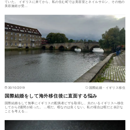
ていた。 イギリスに来てから、私の住む町では美容室とネイルサロン、その他の
美容施術が受…
30/10/2019
国際結婚・イギリス移住
国際結婚をして海外移住後に直面する悩み
国際結婚をして無事にイギリスの配偶者ビザを取得し、夫のいるイギリスへ移住
してから2週間が経った。 …暇だ。暇なのは良くない。私の場合は暇だと余計な
ことを考える…