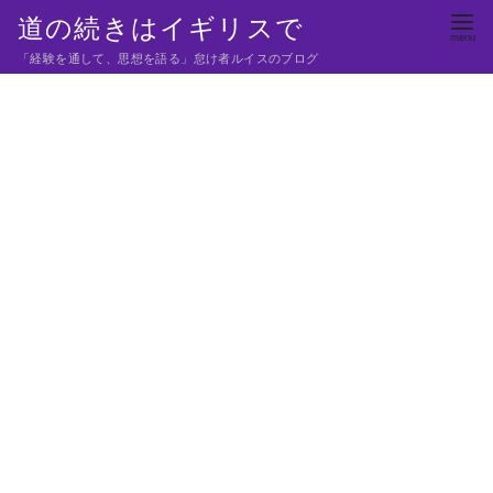
コ
道の続きはイギリスで
ン
「経験を通して、思想を語る」怠け者ルイスのブログ
テ
ン
ツ
へ
移
動