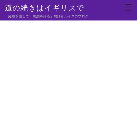
コ
道の続きはイギリスで
ン
「経験を通して、思想を語る」怠け者ルイスのブログ
テ
ン
ツ
へ
移
動