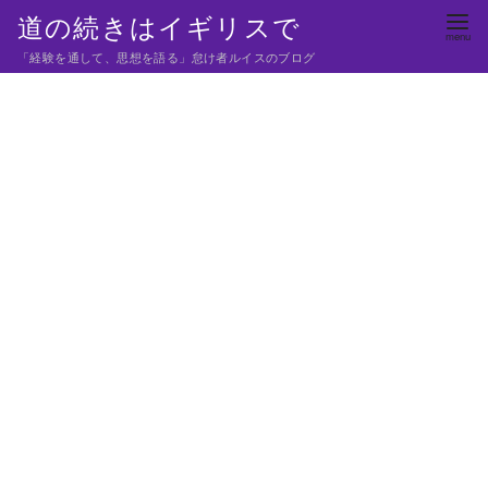
コ
道の続きはイギリスで
ン
「経験を通して、思想を語る」怠け者ルイスのブログ
テ
ン
ツ
へ
移
動