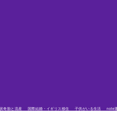
 胞状奇胎と流産
国際結婚・イギリス移住
子供がいる生活
not