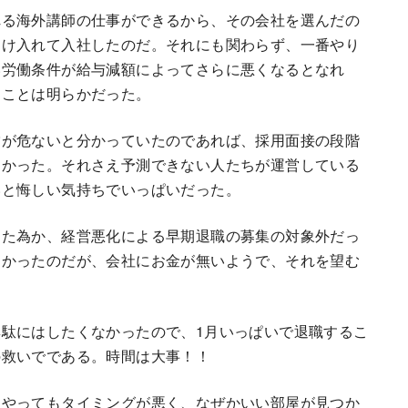
れる海外講師の仕事ができるから、その会社を選んだの
受け入れて入社したのだ。それにも関わらず、一番やり
い労働条件が給与減額によってさらに悪くなるとなれ
うことは明らかだった。
営が危ないと分かっていたのであれば、採用面接の段階
しかった。それさえ予測できない人たちが運営している
いと悔しい気持ちでいっぱいだった。
った為か、経営悪化による早期退職の募集の対象外だっ
たかったのだが、会社にお金が無いようで、それを望む
駄にはしたくなかったので、1月いっぱいで退職するこ
の救いでである。時間は大事！！
をやってもタイミングが悪く、なぜかいい部屋が見つか