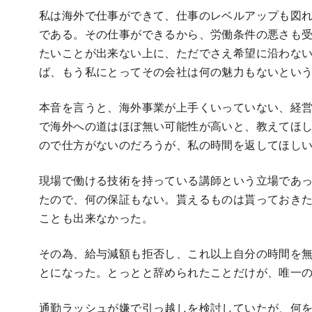
私は海外で仕事ができて、仕事のレベルアップも図
である。その仕事ができるから、労働条件の悪さも
たいことが出来ない上に、ただでさえ希望に沿わな
ば、もう私にとってその会社は何の魅力もないとい
本音を言うと、海外事業が上手くいっていない、経
で海外への道はほぼ無い可能性が高いと、教えてほ
ので仕方がないのだろうが、私の時間を返してほし
現場で働ける技術を持っている講師という立場であ
たので、何の保証もない。貰えるものは貰っておき
ことも出来なかった。
その為、給与減額も拒否し、これ以上自分の時間を無
とになった。とっとと辞められたことだけが、唯一
通勤ラッシュが嫌で引っ越しを検討していたが、何