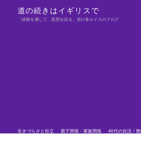
コ
道の続きはイギリスで
ン
「経験を通して、思想を語る」怠け者ルイスのブログ
テ
ン
ツ
へ
移
動
生きづらさと自立
親子関係・家族関係
40代の妊活 /