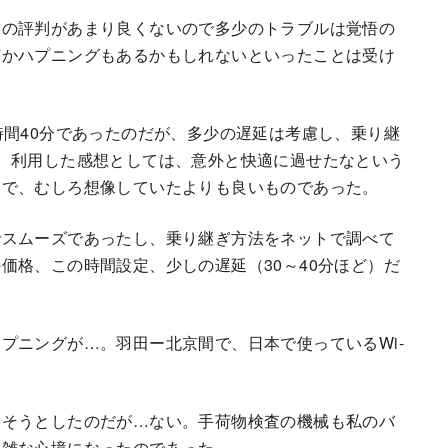
ミの評判があまり良くないので多少のトラブルは覚悟の
何かハプニングもあるかもしれないといったことは受け
時間40分であったのだが、多少の遅延は考慮し、乗り継
。利用した感想としては、意外と快適に過せたなという
当で、むしろ想像していたよりも良いものであった。
でスムーズであったし、乗り継ぎ方法をネットで調べて
価格、この時間設定、少しの遅延（30～40分ほど）だ
プニングが…。羽田ー北京間で、日本で使っているWi-
出そうとしたのだが…ない。手荷物検査の機械も私のバ
複雑な心境になったのであった。