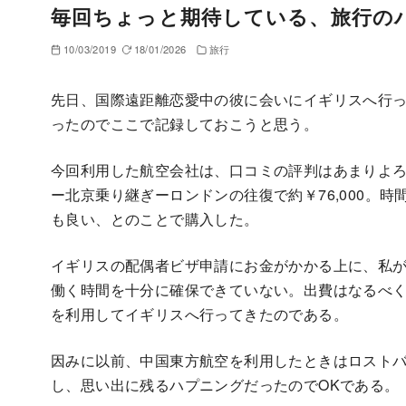
毎回ちょっと期待している、旅行の
10/03/2019
18/01/2026
旅行
先日、国際遠距離恋愛中の彼に会いにイギリスへ行
ったのでここで記録しておこうと思う。
今回利用した航空会社は、口コミの評判はあまりよ
ー北京乗り継ぎーロンドンの往復で約￥76,000。
も良い、とのことで購入した。
イギリスの配偶者ビザ申請にお金がかかる上に、私
働く時間を十分に確保できていない。出費はなるべ
を利用してイギリスへ行ってきたのである。
因みに以前、中国東方航空を利用したときはロスト
し、思い出に残るハプニングだったのでOKである。