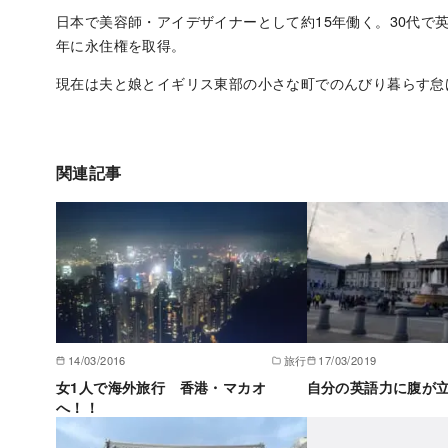
日本で美容師・アイデザイナーとして約15年働く。30代で英
年に永住権を取得。
現在は夫と娘とイギリス東部の小さな町でのんびり暮らす怠
関連記事
14/03/2016
旅行
17/03/2019
女1人で海外旅行 香港・マカオ
自分の英語力に腹が
へ！！