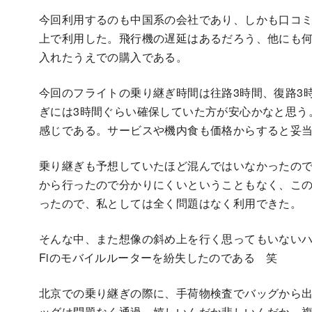
今回利用するのも中国系の会社であり、しかも口コ
上で利用した。飛行機の遅延はあるだろう、他にも
入れたうえでの購入である。
今回のフライトの乗り継ぎ時間は往路3時間、復路3
ぎには3時間ぐらい確保していた方が安心かなと思う
感じである。サービスや機内食も価格からすると妥
乗り継ぎも予想していたほど混んではいなかったの
から行ったので分かりにくいということもなく、この
ったので、私としては全く問題はなく利用できた。
そんな中、また想像の斜め上を行く思ってもいないハ
Fiのモバイルルーターを紛失したのである 笑
北京での乗り継ぎの際に、手荷物検査でバッグから
ッグは問題なく通過。嬉しいんだか悲しいんだか…