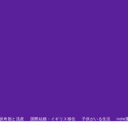
 胞状奇胎と流産
国際結婚・イギリス移住
子供がいる生活
not