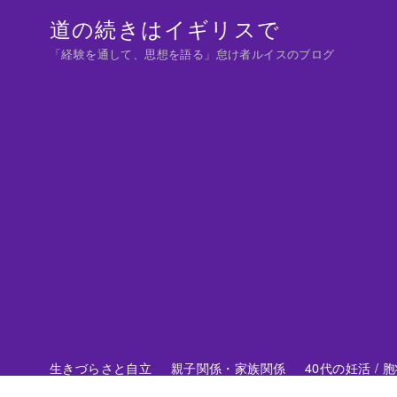
コ
道の続きはイギリスで
ン
「経験を通して、思想を語る」怠け者ルイスのブログ
テ
ン
ツ
へ
移
動
生きづらさと自立
親子関係・家族関係
40代の妊活 /