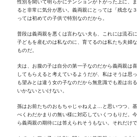
性別を聞いて明らかにテンションが下がった上に、
ると非常に気分が悪い。義両親にとっては「残念な
っては初めての子供で特別なのだから。
普段は義両親を悪くは言わない夫も、これには流石
子どもを産むのは私なのに、育てるのは私たち夫婦
ものだ。
夫は、お腹の子は自分の第一子なのだから義両親は
してもらえると考えているようだが、私はそうは思
も望みとは違う女の子なのだから無意識でも差は出
いかないといけない。
孫はお前たちのおもちゃじゃねえよ…と思いつつ、
べくわだかまりの無い様に対応していくつもりだ。今
ら義両親の期待には答えられそうもない。それだけ