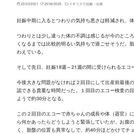
23/03/2021
25/06/2025
イギリスで妊娠・出産
妊娠中期に入るとつわりの気持ち悪さは軽減され、
つわりとは少し違った体の不調は感じるが今のとこ
くなるまでは比較的明るい気持ちで過ごせそうだ。
わえている。
そして先日、妊娠18週～21週の間に受けられるエ
今後大きな問題がなければ２回目にして出産前最後
認できる貴重な時間だった。１回目のエコー検査の目
ようで約30分となる。
この２回目のエコーで赤ちゃんの成長や体（器官）
ら何かあったらどうしようと緊張していたが、お腹
く、胎盤の位置も異常なしで、約40分ほどかけてチ