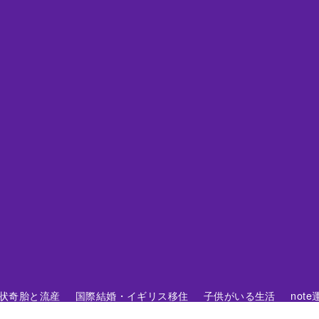
 胞状奇胎と流産
国際結婚・イギリス移住
子供がいる生活
not