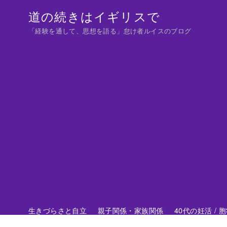
コ
道の続きはイギリスで
ン
「経験を通して、思想を語る」怠け者ルイスのブログ
テ
ン
ツ
へ
移
動
生きづらさと自立
親子関係・家族関係
40代の妊活 /