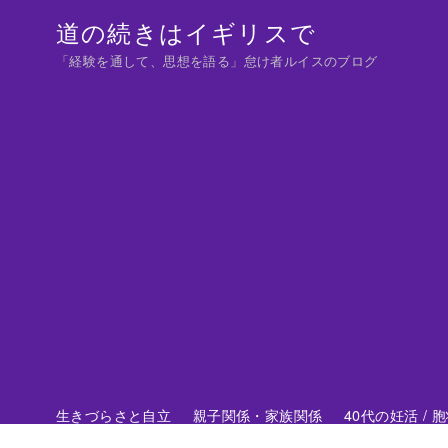
コ
道の続きはイギリスで
ン
「経験を通して、思想を語る」怠け者ルイスのブログ
テ
ン
ツ
へ
移
動
生きづらさと自立
親子関係・家族関係
40代の妊活 /