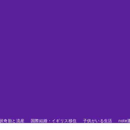
 胞状奇胎と流産
国際結婚・イギリス移住
子供がいる生活
not