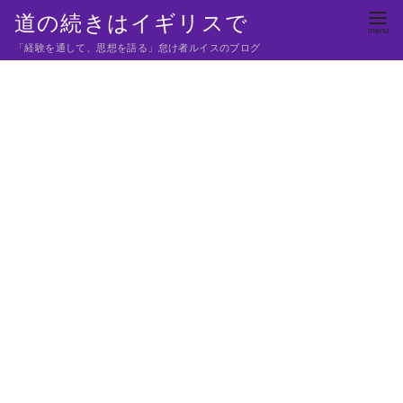
コ
道の続きはイギリスで
ン
「経験を通して、思想を語る」怠け者ルイスのブログ
テ
ン
ツ
へ
移
動