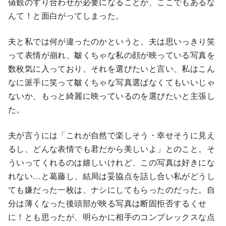
値観のすり合わせが必要になることが、ここでもあるな
んて！と面白がってしまった。
夫と私では何が違ったのかというと、夫は思いっきり笑
って表情が崩れ、皺くちゃな私の顔が映っている写真を
数枚気に入っており、それを選びたいと言い、私はこん
なに派手に笑って皺くちゃな写真選ばなくてもいいじゃ
ないか、もっと綺麗に映っているのを選びたいと主張し
た。
夫が言うには「これが自然で楽しそう・幸せそうに見え
るし、どんな表情でも君だから美しいよ」とのこと。そ
ういってくれるのは嬉しいけれど、この写真は好きにな
れない…と葛藤し、結局は妥協点を話し合い私がどうし
ても嫌だった一枚は、ナシにしてもらったのだった。自
分は薄くなった後頭部が映る写真は断固拒否するくせ
に！とも思ったが、明らかに相手のコンプレックスな点