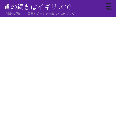
コ
道の続きはイギリスで
ン
「経験を通して、思想を語る」怠け者ルイスのブログ
テ
ン
ツ
へ
移
動