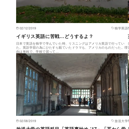
02/12/2019
独学英語
イギリス英語に苦戦…どうするよ？
日本で英語を独学で学んでいた時、リスニングはアメリカ英語で行ってい
た。英語学習の為にひたすら観ていたドラマも、アメリカのものだった。理
由は単純で、学校で習って…
02/08/2019
放送大学
放送大学の英語科目「英語事始め ’17」「耳から学