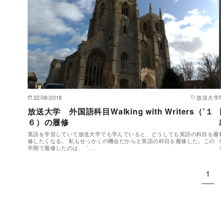
22/08/2018
放送大学
放送大学 外国語科目Walking with Writers（’１
６）の履修
英語を学習していて放送大学でも学んでいると、どうしても英語の科目を履
修したくなる。 私もせっかくの機会だからと英語の科目を履修した。この
学期で履修したのは、「…
1