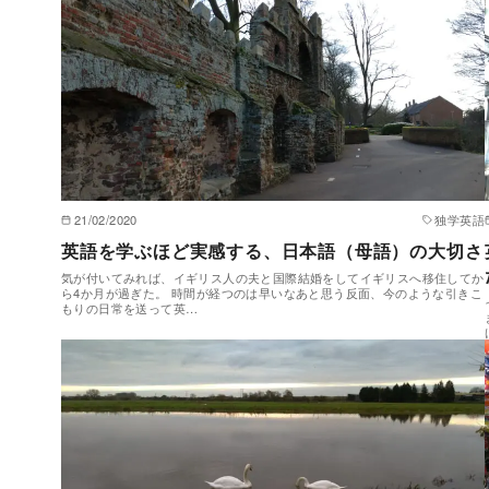
21/02/2020
独学英語
英語を学ぶほど実感する、日本語（母語）の大切さ
気が付いてみれば、イギリス人の夫と国際結婚をしてイギリスへ移住してか
ら4か月が過ぎた。 時間が経つのは早いなあと思う反面、今のような引きこ
もりの日常を送って英…