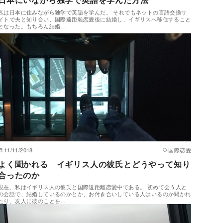
私は日本に住みながら独学で英語を学んだ。 それでもネットの言語交換サ
イトで夫と知り合い、国際遠距離恋愛後に結婚し、イギリスへ移住すること
となった。もちろん結婚…
11/11/2018
国際恋愛
よく聞かれる イギリス人の彼氏とどうやって知り
合ったのか
現在、私はイギリス人の彼氏と国際遠距離恋愛中である。 初めて会う人と
の会話で、結婚しているのかとか、お付き合いしている人はいるのか聞かれ
たり、友人に彼のことを…