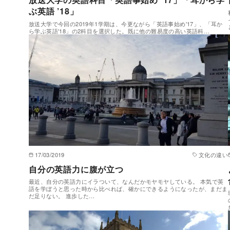
ぶ英語 ’18」
放送大学で今回の2019年1学期は、今更ながら「英語事始め'17」、「耳か
ら学ぶ英語'18」の2科目を選択した。既に他の難易度の高い英語科…
17/03/2019
文化の違い
自分の英語力に腹が立つ
最近、自分の英語力にイラついて、なんだかモヤモヤしている。 本気で英
語を学ぼうと思った時から比べれば、確かにできるようになったが、まだま
だ足りない。 進歩した…