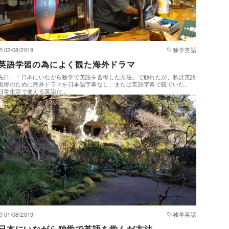
02/08/2019
独学英語
英語学習の為によく観た海外ドラマ
先日、「日本にいながら独学で英語を習得した方法」で触れたが、私は英語
習得のために海外ドラマを日本語字幕なし、または英語字幕で観ていた。
日常生活で使える英語だ…
01/08/2019
独学英語
日本にいながら独学で英語を学んだ方法