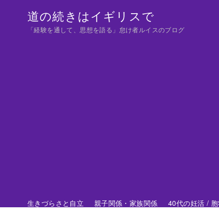
コ
道の続きはイギリスで
ン
「経験を通して、思想を語る」怠け者ルイスのブログ
テ
ン
ツ
へ
移
動
生きづらさと自立
親子関係・家族関係
40代の妊活 /