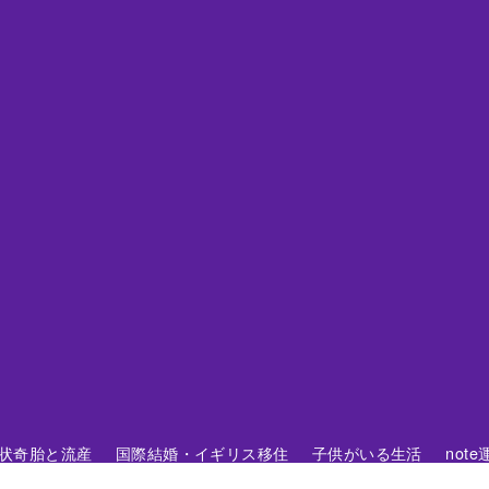
 胞状奇胎と流産
国際結婚・イギリス移住
子供がいる生活
not