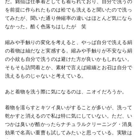
だ。銘仙は仕事着としても着られており、自分で洗うの
を前提に作られたものは袷でも洗えると聞いたので洗っ
てみたが、聞いた通り伸縮率の違いはほとんど気になら
なかった。酷く色落ちはしたが 笑
縮みや手触りの変化を考えると、やっぱ自分で洗える絹
の着物は紬だなと実感する。縮みや手触りが不安なら絹
の小紋も自分で洗うのは避けた方が良いかもしれない。
そもそも訪問着とか、素材で言えば縮緬とお召は自分で
洗えるものじゃないと考えている。
あと着物を洗う際に気になるのは、ニオイだろうか。
着物を濡らすとキツイ臭いがすることが多いが、洗って
乾かすと消えるので私は特に気にしていない。ただ、い
つかは臭いが酷かったらナチュラルクリーニング・消臭
効果で名高い重曹も試してみたいと思っている。実験は