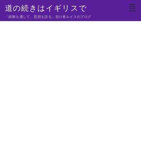
コ
道の続きはイギリスで
ン
「経験を通して、思想を語る」怠け者ルイスのブログ
テ
ン
ツ
へ
移
動