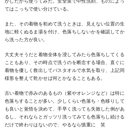
がしたから使ってみた。安全策で中性洗剤、ものによっ
てはこっちで使い分けている。
また、その着物を初めて洗うときは、見えない位置の生
地に軽くぬるま湯を付け、色落ちしないかを確認してか
ら洗った方が良い。
大丈夫そうだと着物全体を浸してみたら色落ちしてくる
こともあり、その時点で洗うのを断念する場合、直ぐに
着物を優しく救出してバスタオルで水気を取り、上記同
様形を整えて乾かせば何とかなることもある。
古い着物で赤みのあるもの（紫やオレンジなど）は特に
色落ちすることが多い。少しくらい色落ち・色移りして
も良いと覚悟を決めて、手早く洗っても失敗した例があ
るし、それならとガッツリ洗ってみても色落ちし続ける
だけで終わりはないので、やるなら慎重に 笑