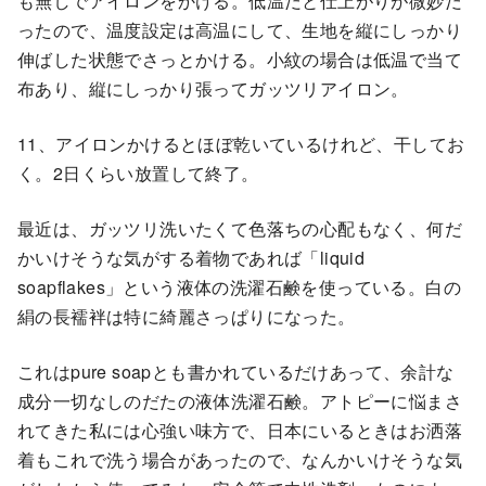
も無しでアイロンをかける。低温だと仕上がりが微妙だ
ったので、温度設定は高温にして、生地を縦にしっかり
伸ばした状態でさっとかける。小紋の場合は低温で当て
布あり、縦にしっかり張ってガッツリアイロン。
11、アイロンかけるとほぼ乾いているけれど、干してお
く。2日くらい放置して終了。
最近は、ガッツリ洗いたくて色落ちの心配もなく、何だ
かいけそうな気がする着物であれば「liquid
soapflakes」という液体の洗濯石鹸を使っている。白の
絹の長襦袢は特に綺麗さっぱりになった。
これはpure soapとも書かれているだけあって、余計な
成分一切なしのだたの液体洗濯石鹸。アトピーに悩まさ
れてきた私には心強い味方で、日本にいるときはお洒落
着もこれで洗う場合があったので、なんかいけそうな気