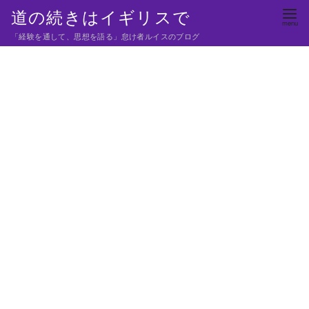
コ
道の続きはイギリスで
ン
「経験を通して、思想を語る」怠け者ルイスのブログ
テ
ン
ツ
へ
移
動