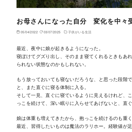
お母さんになった自分 変化を中々
05/04/2022
03/07/2025
子供がいる生活
最近、夜中に娘が起きるようになった。
寝ぼけてグズり出し、そのまま寝てくれるときもあ
られない状態なのかもしれない。
もう放っておいても寝ないだろうな、と思った段階
と、また直ぐに寝る体制に入る。
そして一見、直ぐに寝ているように見えるけれど、
っこを続けて、深い眠りに入らせてあげないと、直
娘は体重も増えてきたから、抱っこを続けるのも重
最近、習得したいものは魔法のラリホー。経験値が