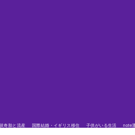
 胞状奇胎と流産
国際結婚・イギリス移住
子供がいる生活
not