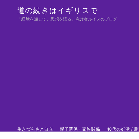
コ
道の続きはイギリスで
ン
「経験を通して、思想を語る」怠け者ルイスのブログ
テ
ン
ツ
へ
移
動
生きづらさと自立
親子関係・家族関係
40代の妊活 /