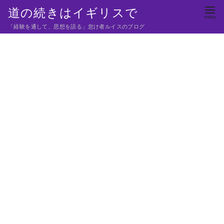
コ
道の続きはイギリスで
ン
「経験を通して、思想を語る」怠け者ルイスのブログ
テ
ン
ツ
へ
移
動